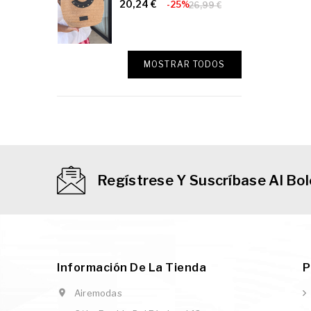
20,24 €
-25%
26,99 €
MOSTRAR TODOS
Regístrese Y Suscríbase Al Bol
Información De La Tienda
P

Airemodas