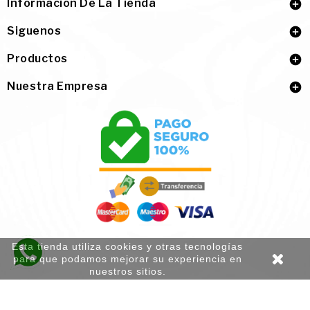
Información De La Tienda

Siguenos

Productos

Nuestra Empresa

Esta tienda utiliza cookies y otras tecnologías
para que podamos mejorar su experiencia en
nuestros sitios.
Aviso Legal
|
Política de privacidad
|
Política de cookies
|
Condiciones de Venta