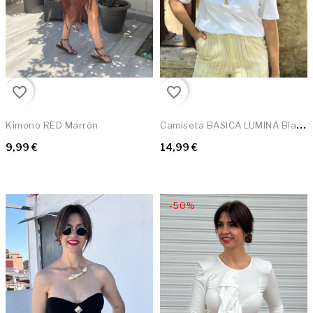
favorite_border
favorite_border
C
Amiseta BASICA LUMINA Blanca
Kimono RED Marrón
9,99 €
14,99 €
-50%