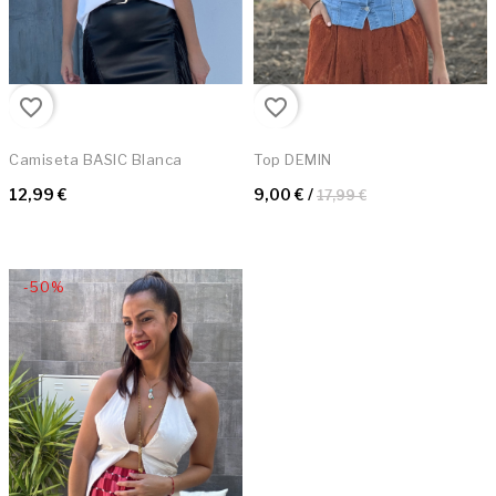
favorite_border
favorite_border
Camiseta BASIC Blanca
Top DEMIN
12,99 €
9,00 €
/
17,99 €
-50%