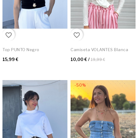
favorite_border
favorite_border
Top PUNTO Negro
Camiseta VOLANTES Blanca
15,99 €
10,00 €
/
19,99 €
-50%