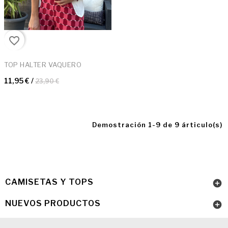
favorite_border
TOP HALTER VAQUERO
11,95 €
/
23,90 €
Demostración 1-9 de 9 árticulo(s)
CAMISETAS Y TOPS

NUEVOS PRODUCTOS
