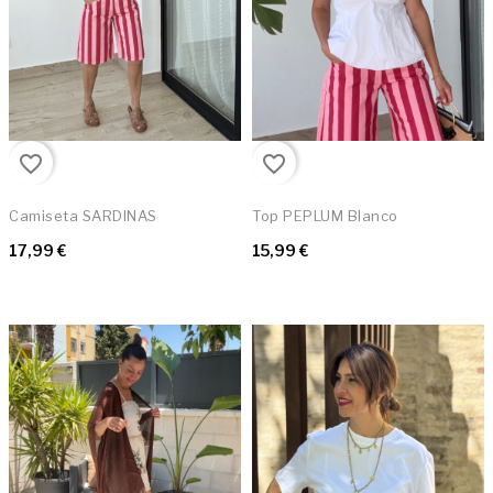
favorite_border
favorite_border
Camiseta SARDINAS
Top PEPLUM Blanco
17,99 €
15,99 €