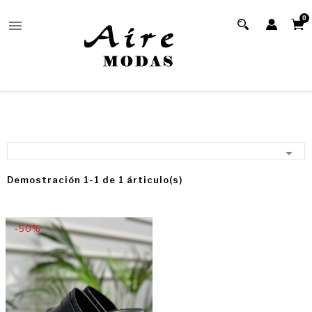
0


Demostración 1-1 de 1 árticulo(s)
-50%