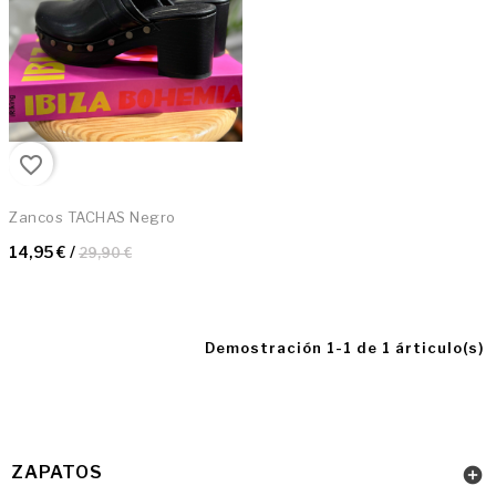
favorite_border
Zancos TACHAS Negro
14,95 €
/
29,90 €
Demostración 1-1 de 1 árticulo(s)
ZAPATOS
